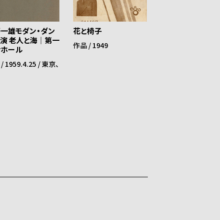
一雄モダン・ダン
花と椅子
菩提樹の初花が
演 老人と海｜第一
作品 / 1949
作品 / 1949
命ホール
/ 1959.4.25 / 東京、