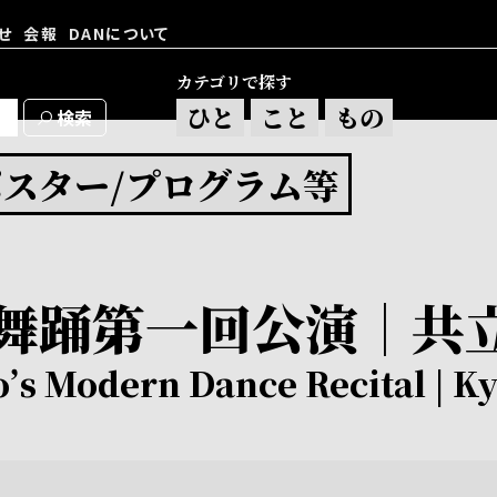
せ
会報
DANについて
カテゴリで探す
ひと
こと
もの
大野一雄・大野慶人デジタルア
アーカイヴ資料検索
ポスター/プログラム等
舞踊第一回公演｜共
’s Modern Dance Recital | Ky