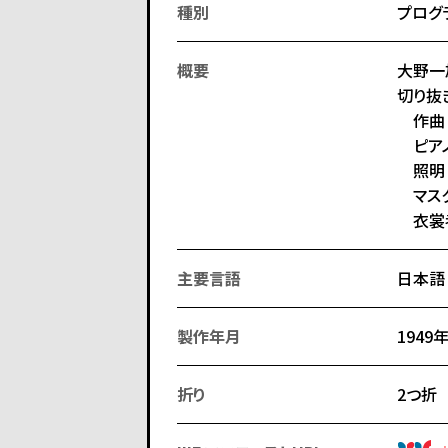
種別
プログ
概要
大野一
切り抜
作曲（
ピアノ
照明
マスク
衣裳考
主要言語
日本語
製作年月
1949
折り
2つ折