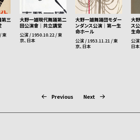
踊第三
大野一雄現代舞踊第二
大野一雄舞踊団モダー
大野
堂
回公演會｜共立講堂
ンダンス公演｜第一生
ス公
命ホール
生
/ 東
公演 / 1950.10.22 / 東
京、日本
公演 / 1953.11.21 / 東
公演 
京、日本
日本
Previous
Next