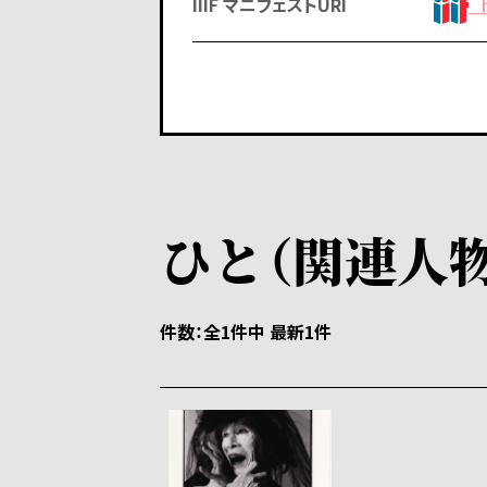
IIIF マニフェストURI
ht
ひと（関連人物
件数
全1件中 最新1件