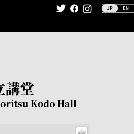
JP
EN
ーカイヴ
ダンス映像
立講堂
oritsu Kodo Hall