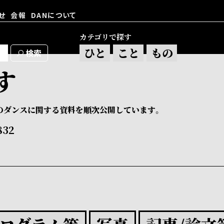
せ
会報
DANについて
カテゴリで探す
ひと
こと
もの
大野一雄・大野慶人デジタルア
す
アーカイヴ資料検索
のダンスに関する資料を順次公開しています。
832