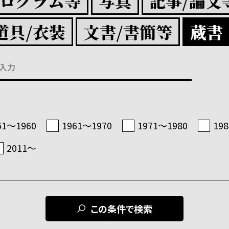
プログラム等
写真
記事/論文
道具/衣装
文書/書簡等
蔵書
51〜1960
1961〜1970
1971〜1980
19
2011〜