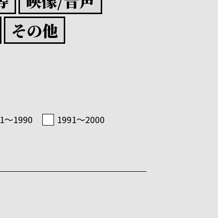
等
映像/音声
その他
81〜1990
1991〜2000